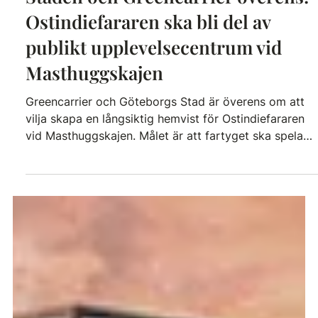
Staden och Greencarrier överens:
Ostindiefararen ska bli del av
publikt upplevelsecentrum vid
Masthuggskajen
Greencarrier och Göteborgs Stad är överens om att
vilja skapa en långsiktig hemvist för Ostindiefararen
vid Masthuggskajen. Målet är att fartyget ska spela
huvudrollen i ett nytt historiskt upplevelsecentrum
som ska stå klart 2031, och bidra till ett mer levande
kajstråk nära Järntorget. På bilden från vänster:
Stefan Björk och Jonas Attenius Foto: Amanda
Falkman Ostindiefararen Götheborg har i decennier
varit en stark berättelse om Göteborgs roll som
handels- och sjöfartssta