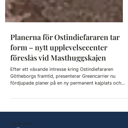
Planerna för Ostindiefararen tar
form – nytt upplevelsecenter
föreslås vid Masthuggskajen
Efter ett växande intresse kring Ostindiefararen
Götheborgs framtid, presenterar Greencarrier nu
fördjupade planer på en ny permanent kajplats och
ett tillhörande upplevelsecenter vid Masthuggskajen i
Göteborg. Målet är att skapa en ny destination i