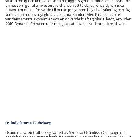
svåråtkomlig och komplex. Detta möjliggörs genom fonden SOIC Dynamic
China, som ger alla investerare chansen att ta del av Kinas dynamiska
tillväxt. Fonden tillför värde till portföljen genom hög diversifiering och låg
korrelation mot övriga globala aktiemarknader. Med Kina som en av
världens största ekonomier och en drivande kraft i global tillväxt, erbjuder
SOIC Dynamic China en unik möjlighet att investera i framtidens tillväxt.
Ostindiefararen Götheborg
Ostindiefararen Götheborg var ett av Svenska Ostindiska Compagniets
handelsskepp och genomförde tre resor till Kina mellan 1739 och 1745. På