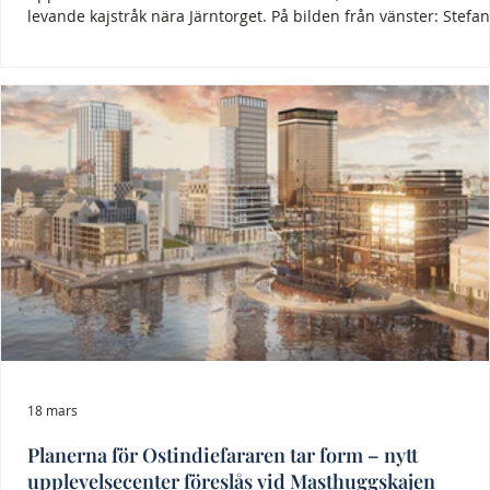
levande kajstråk nära Järntorget. På bilden från vänster: Stefan
Björk och Jonas Attenius Foto: Amanda Falkman Ostindiefarare
Götheborg har i decennier varit en stark berättelse om Götebo
roll som handels- och sjöfartssta
18 mars
Planerna för Ostindiefararen tar form – nytt
upplevelsecenter föreslås vid Masthuggskajen