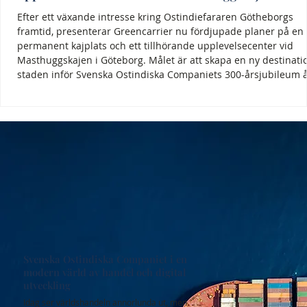
Efter ett växande intresse kring Ostindiefararen Götheborgs
framtid, presenterar Greencarrier nu fördjupade planer på en
permanent kajplats och ett tillhörande upplevelsecenter vid
Masthuggskajen i Göteborg. Målet är att skapa en ny destinatio
staden inför Svenska Ostindiska Companiets 300-årsjubileum 
2031. Nu presenteras de första visionsbilderna. Satsningen
omfattar ett interaktivt upplevelsecenter i direkt anslutning till
skeppet, där besökare kan ta del av histor
Svenska Ostindiska Companiet i en
modern värld av handel och digital
utveckling
Idag ser världshandeln annorlunda ut, men