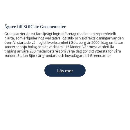
Ägare till SOIC är Greencarrier
Greencarrier är ett familjeägt logistikföretag med ett entreprenöriellt
hjärta, som erbjuder högkvalitativa logistik- och sjöfraktslösningar världen
över. Vi startade vår logistikverksamhet i Göteborg år 2000. Idag omfattar
koncernen sju bolag och är verksam i 15 länder. Vår mest värdefulla
tillgång är våra 280 medarbetare som varje dag gör sitt yttersta för våra
kunder. Stefan Björk är grundare och huvudägare till Greencarrier
Läs mer