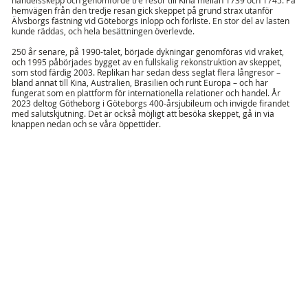
hemvägen från den tredje resan gick skeppet på grund strax utanför
Älvsborgs fästning vid Göteborgs inlopp och förliste. En stor del av lasten
kunde räddas, och hela besättningen överlevde.
250 år senare, på 1990-talet, började dykningar genomföras vid vraket,
och 1995 påbörjades bygget av en fullskalig rekonstruktion av skeppet,
som stod färdig 2003. Replikan har sedan dess seglat flera långresor –
bland annat till Kina, Australien, Brasilien och runt Europa – och har
fungerat som en plattform för internationella relationer och handel. År
2023 deltog Götheborg i Göteborgs 400-årsjubileum och invigde firandet
med salutskjutning. Det är också möjligt att besöka skeppet, gå in via
knappen nedan och se våra öppettider.