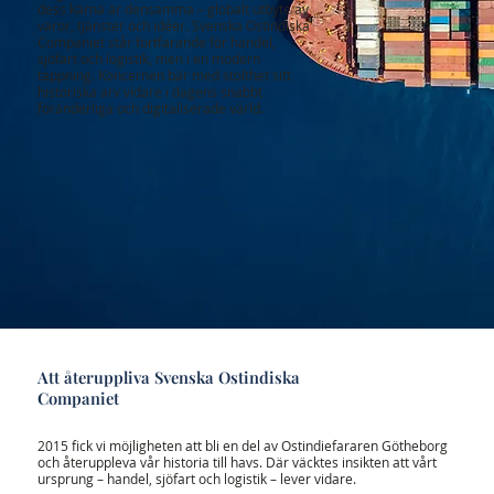
dess kärna är densamma – globalt utbyte av
varor, tjänster och idéer. Svenska Ostindiska
Companiet står fortfarande för handel,
sjöfart och logistik, men i en modern
tappning. Koncernen bär med stolthet sitt
historiska arv vidare i dagens snabbt
föränderliga och digitaliserade värld.
Att återuppliva Svenska Ostindiska
Companiet
2015 fick vi möjligheten att bli en del av Ostindiefararen Götheborg
och återuppleva vår historia till havs. Där väcktes insikten att vårt
ursprung – handel, sjöfart och logistik – lever vidare.