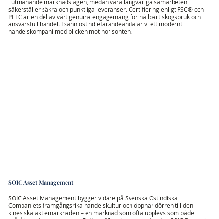
i utmanande marknadslägen, medan våra långvariga samarbeten
säkerställer säkra och punktliga leveranser. Certifiering enligt FSC® och
PEFC är en del av vårt genuina engagemang för hållbart skogsbruk och
ansvarsfull handel. I sann ostindiefarandeanda är vi ett modernt
handelskompani med blicken mot horisonten.
SOIC Asset Management
SOIC Asset Management bygger vidare på Svenska Ostindiska
Companiets framgångsrika handelskultur och öppnar dörren till den
kinesiska aktiemarknaden – en marknad som ofta upplevs som både